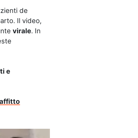
zienti de
rto. Il video,
ente
virale
. In
este
ti e
affitto