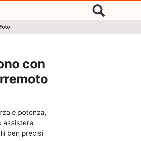
Foto
gono con
terremoto
orza e potenza,
o assistere
li ben precisi