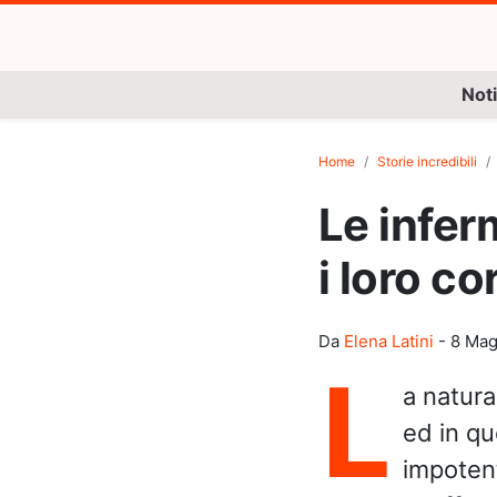
Noti
Home
Storie incredibili
Le infer
i loro co
Da
Elena Latini
-
8 Mag
L
a natura
ed in qu
impotent