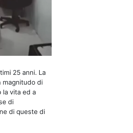
timi 25 anni. La
n magnitudo di
 la vita ed a
se di
ne di queste di