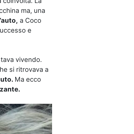
a coinvolta. La
acchina ma, una
’auto,
a Coco
successo e
stava vivendo.
he si ritrovava a
auto.
Ma ecco
zante.