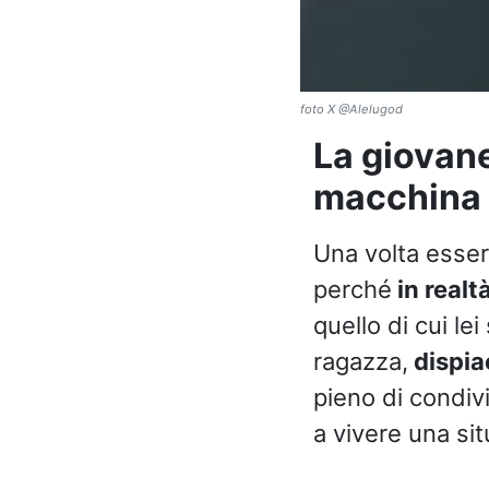
foto X @Alelugod
La giovan
macchina d
Una volta esser
perché
in realt
quello di cui lei
ragazza,
dispiac
pieno di condivi
a vivere una sit