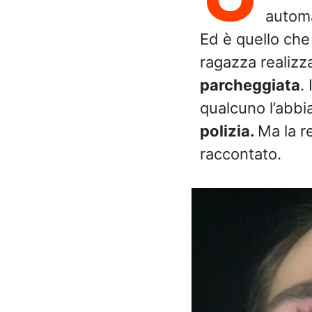
automa
Ed è quello che
ragazza realizz
parcheggiata
.
qualcuno l’abbi
polizia.
Ma la r
raccontato.