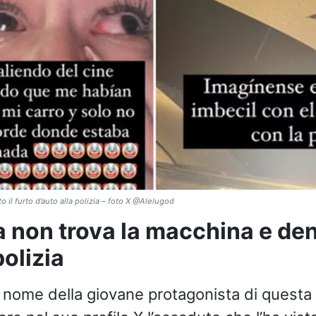
il furto d’auto alla polizia – foto X @Alelugod
 non trova la macchina e den
polizia
 nome della giovane protagonista di questa 