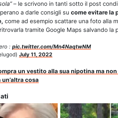
sola”
– le scrivono in tanti sotto il post condi
operano a darle consigli su
come evitare la 
e,
come ad esempio scattare una foto alla 
ritrovarla tramite Google Maps salvando la 
ero :
pic.twitter.com/Mn4NaqtwNM
elugod)
July 11, 2022
mpra un vestito alla sua nipotina ma non
a un’altra cosa
ati