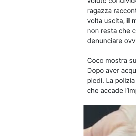
voluto condivide
ragazza raccont
volta uscita,
il 
non resta che c
denunciare ovvi
Coco mostra sui
Dopo aver acquis
piedi. La polizia
che accade l’im