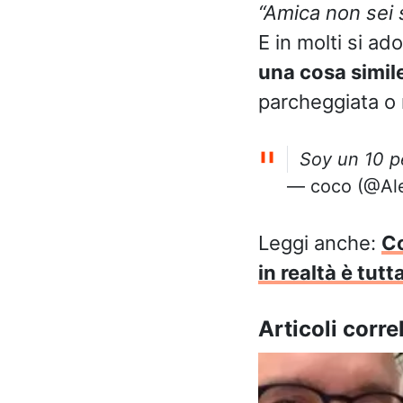
“Amica non sei 
E in molti si ad
una cosa simil
parcheggiata o 
Soy un 10 p
— coco (@Al
Leggi anche:
Co
in realtà è tutt
Articoli correl