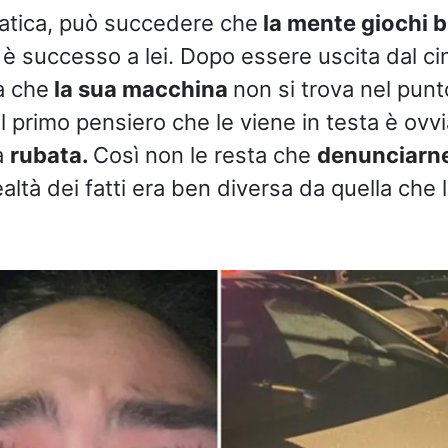
tica, può succedere che
la mente giochi br
 è successo a lei. Dopo essere uscita dal ci
a che
la sua macchina
non si trova nel punto
 Il primo pensiero che le viene in testa è ov
a
rubata.
Così non le resta che
denunciarne 
ealtà dei fatti era ben diversa da quella che 