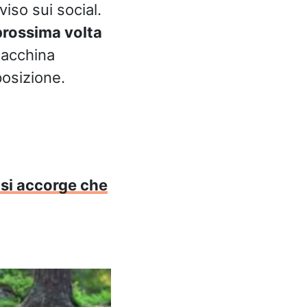
viso sui social.
prossima volta
macchina
posizione.
 si accorge che