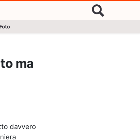
Foto
uto ma
à
atto davvero
aniera