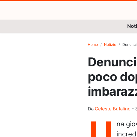
Noti
Home
Notizie
Denuncia
Denuncia 
poco dop
imbaraz
Da
Celeste Bufalino
-
U
na gio
incred