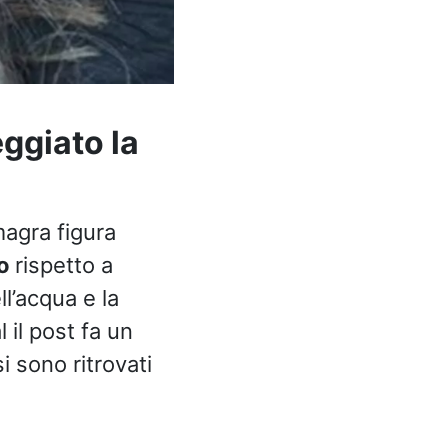
ggiato la
magra figura
to
rispetto a
ll’acqua e la
 il post fa un
i sono ritrovati