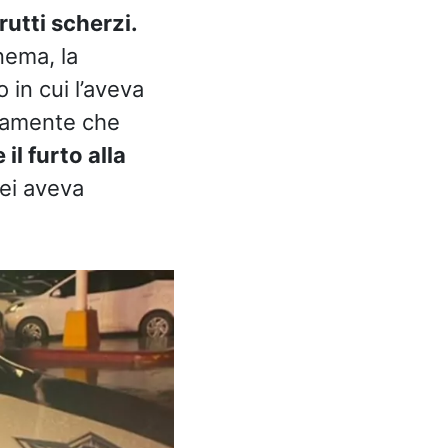
utti scherzi.
nema, la
 in cui l’aveva
viamente che
il furto alla
lei aveva