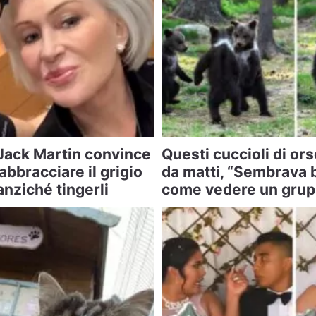
 Jack Martin convince
Questi cuccioli di ors
 abbracciare il grigio
da matti, “Sembrava b
 anziché tingerli
come vedere un grup