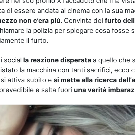
re nel suo profilo X l’accaduto che l’ha vist
a di essere andata al cinema con la sua m
mezzo non c’era più.
Convinta del
furto dell
hiamare la polizia per spiegare cosa fosse 
amente il furto.
 social
la reazione disperata
a quello che 
tato la macchina con tanti sacrifici, ecco c
 si attiva subito e
si mette alla ricerca dell’
prevedibile e salta fuori
una verità imbaraz