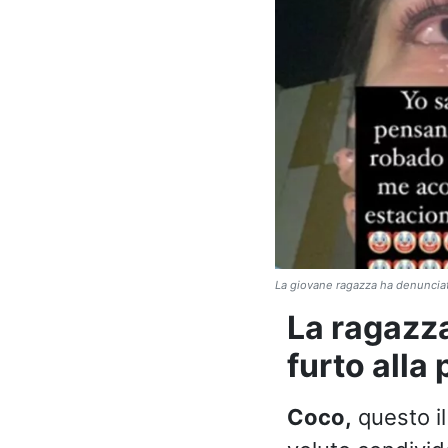
La giovane ragazza ha denunciato 
La ragazza
furto alla 
Coco,
questo il