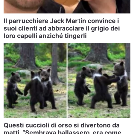
Il parrucchiere Jack Martin convince i
suoi clienti ad abbracciare il grigio dei
loro capelli anziché tingerli
Questi cuccioli di orso si divertono da
matti, “Sembrava ballassero, era come