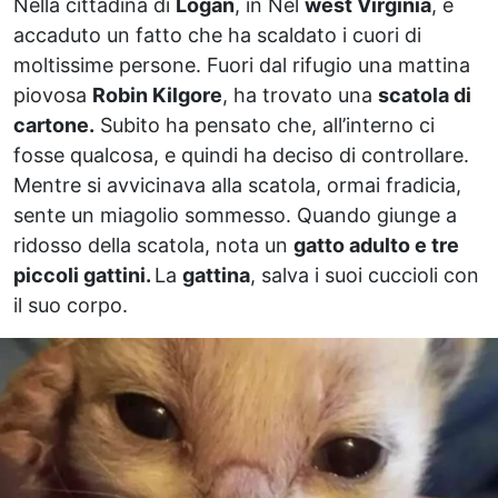
Nella cittadina di
Logan
, in Nel
west Virginia
, è
accaduto un fatto che ha scaldato i cuori di
moltissime persone. Fuori dal rifugio una mattina
piovosa
Robin Kilgore
, ha trovato una
scatola di
cartone.
Subito ha pensato che, all’interno ci
fosse qualcosa, e quindi ha deciso di controllare.
Mentre si avvicinava alla scatola, ormai fradicia,
sente un miagolio sommesso. Quando giunge a
ridosso della scatola, nota un
gatto adulto e tre
piccoli gattini.
La
gattina
, salva i suoi cuccioli con
il suo corpo.