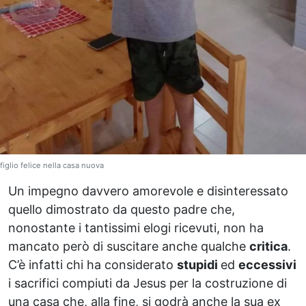
figlio felice nella casa nuova
Un impegno davvero amorevole e disinteressato
quello dimostrato da questo padre che,
nonostante i tantissimi elogi ricevuti, non ha
mancato però di suscitare anche qualche
critica
.
C’è infatti chi ha considerato
stupidi
ed
eccessivi
i sacrifici compiuti da Jesus per la costruzione di
una casa che, alla fine, si godrà anche la sua ex