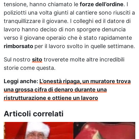
tensione, hanno chiamato le
forze dell’ordine
. I
poliziotti una volta giunti al cantiere sono riusciti a
tranquillizzare il giovane. I colleghi ed il datore di
lavoro hanno deciso di non sporgere denuncia
verso il giovane operaio che è stato rapidamente
rimborsato
per il lavoro svolto in quelle settimane.
Sul nostro
sito
troverete molte altre incredibili
storie come questa.
Leggi anche:
L’onestà ripaga, un muratore trova
una grossa cifra di denaro durante una
ristrutturazione e ottiene un lavoro
Articoli correlati