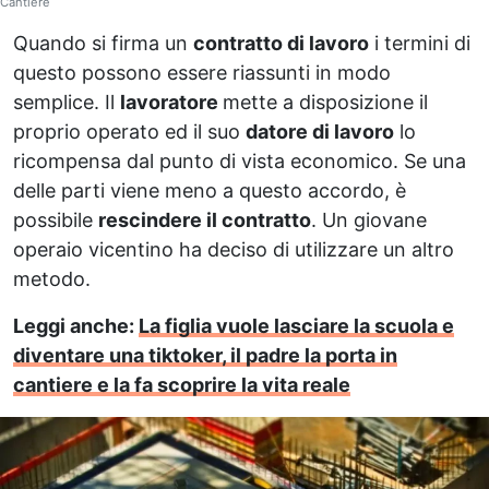
Cantiere
Quando si firma un
contratto di lavoro
i termini di
questo possono essere riassunti in modo
semplice. Il
lavoratore
mette a disposizione il
proprio operato ed il suo
datore di lavoro
lo
ricompensa dal punto di vista economico. Se una
delle parti viene meno a questo accordo, è
possibile
rescindere il contratto
. Un giovane
operaio vicentino ha deciso di utilizzare un altro
metodo.
Leggi anche:
La figlia vuole lasciare la scuola e
diventare una tiktoker, il padre la porta in
cantiere e la fa scoprire la vita reale