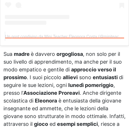
Un post condiviso da Mini Teacher Eleonora Costa (@miniteacher_oficial)
Sua
madre
è davvero
orgogliosa
, non solo per il
suo livello di apprendimento, ma anche per il suo
modo empatico e gentile di
approccio verso il
prossimo
. I suoi piccolo
allievi
sono
entusiasti
di
seguire le sue lezioni, ogni
lunedì pomeriggio
,
presso l’
Associazione Proreavi
. Anche dirigente
scolastica di
Eleonora
è entusiasta della giovane
insegnante ed ammette, che le lezioni della
giovane sono strutturate in modo ottimale. Infatti,
attraverso il
gioco
ed
esempi semplici
, riesce a